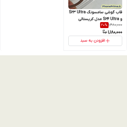
قاب گوشی سامسونگ S23 Ultra
و S24 Ultra مدل کریستالی
1,480,000
20
%
شفاف مگ سیف دار با فریم
1,180,000
تیتانیوم رنگ صحرایی (Desert
Titanium)
افزودن به سبد