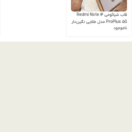
قاب شیائومی Redmi Note 14
ProPlus 5G مدل طلایی نگین‌دار
ناموجود
مجلسی Luxury Diamond |
محافظ لنزدار برای نوت 14
پروپلاس 5 جی(نقد و اقساط)