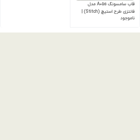
قاب سامسونگ A05s مدل
فانتزی طرح استیچ (Stitch) |
ناموجود
کاور بنفش با محافظ لنز برجسته
و دکمه‌های نقره‌ای (نقد و
اقساط)