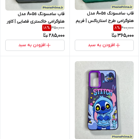
قاب سامسونگ A05s مدل
قاب سامسونگ A05s مدل
هلوگرامی طرح استارباکس | فریم
هلوگرامی خاکستری فضایی | کاور
350,000
400,000
18
%
8
%
سبز روشن با محافظ لنز SO
لبه رنگی SO COOL نسخه
285,000
365,000
COOL (نقد و اقساط)
تقویت شده (نقد و اقساط)
افزودن به سبد
افزودن به سبد