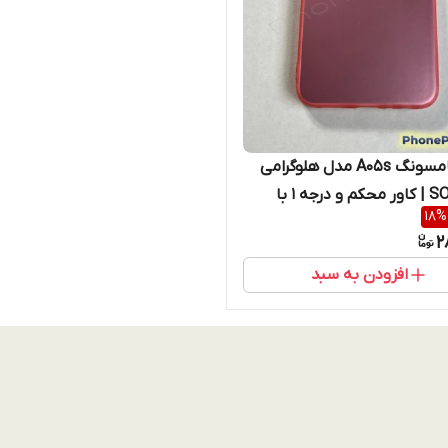
قاب سامسونگ A05s مدل هلوگرامی
SO COOL | کاور محکم و درجه ۱ با
18
%
ز برجسته (نقد و اقساط)
2
افزودن به سبد