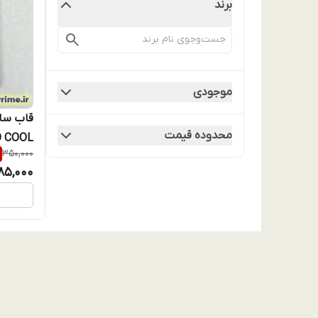
برند
موجودی
محدوده قیمت
350,000
فریم لن
85,000