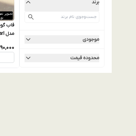
برند
موجودی
90,000
مکس
محدوده قیمت