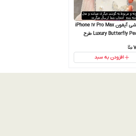
قاب گوشی آیفون iPhone 17 Pro Max
مدل Luxury Butterfly Pearl طرح
پروانه جواهری و مروارید آیفون ۱۷ پرو
7
افزودن به سبد