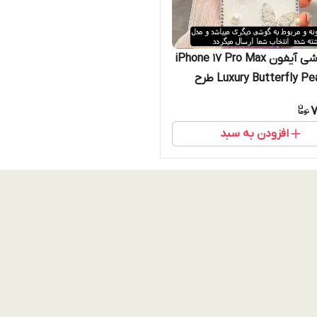
قاب گوشی آیفون iPhone 17 Pro Max
مدل Luxury Butterfly Pearl طرح
پروانه جواهری و مروارید آیفون ۱۷ پرو
7
افزودن به سبد