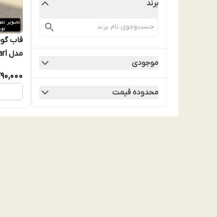
برند
موجودی
90,000
مکس
محدوده قیمت