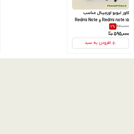
کاور لبوبو اورجینال مناسب
Redmi note 15 و Redmi Note
670,000
11
%
14 Pro / Note 14 Pro 5G / Note
595,000
14 Pro Plus – طراحی سه‌بعدی
لاکچری + محافظت ضدضربه
افزودن به سبد