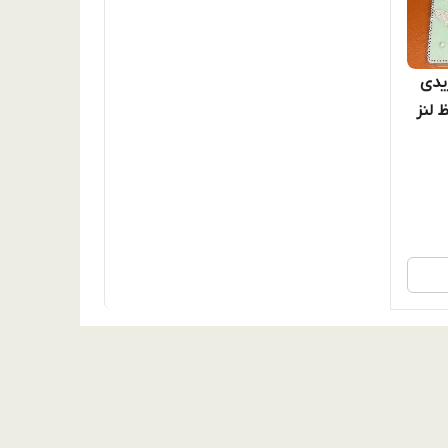
رواریدی
فظ لنز