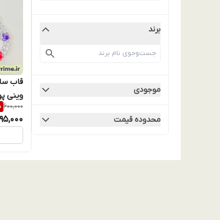
برند
موجودی
%
600,000
موج‌دار 
95,000
محدوده قیمت