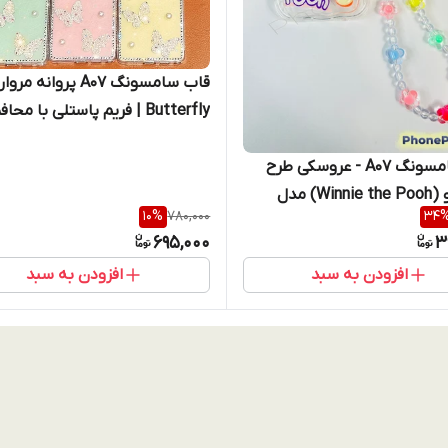
قاب سامسونگ A07 پروانه م
Butterfly | فریم پاستلی با محا
(نقد و اقساط)
قاب سامسونگ A07 - عروسکی طرح
وینی پو (Winnie the Pooh) مدل
10
%
780,000
34
بنددار (نقد و اقساط)
695,000
3
افزودن به سبد
افزودن به سبد