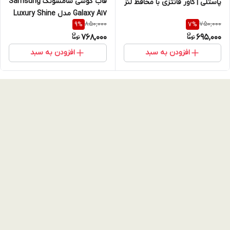
قاب گوشی سامسونگ Samsung
پاستلی | کاور فانتزی با محافظ لنز
Galaxy A17 مدل Luxury Shine
جواهرنشان (نقد و اقساط)
850,000
750,000
9
%
7
%
Star طرح پاپیون جواهری
768,000
695,000
سامسونگ آ۱7
افزودن به سبد
افزودن به سبد