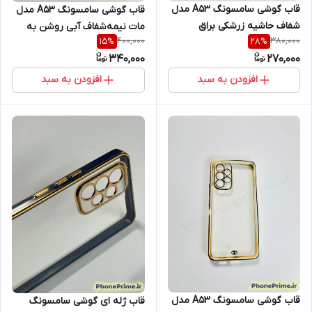
قاب گوشی سامسونگ A53 مدل
قاب گوشی سامسونگ A53 مدل
شفاف حاشیه زرشکی براق
مات نیمه‌شفاف آبی روشن به
400,000
380,000
15
%
28
%
Electroplating (نقد و اقساط)
همراه بند آویز دستی (نقد و
340,000
270,000
اقساط)
افزودن به سبد
افزودن به سبد
قاب گوشی سامسونگ A53 مدل
قاب ژله ای گوشی سامسونگ