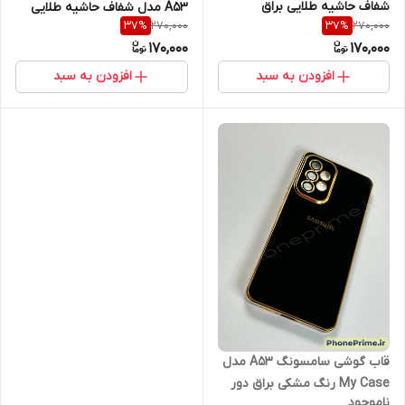
شفاف حاشیه طلایی براق
A53 مدل شفاف حاشیه طلایی
270,000
270,000
37
%
37
%
Electroplating (نقد و اقساط)
براق Electroplating (نقد و
170,000
170,000
اقساط)
افزودن به سبد
افزودن به سبد
قاب گوشی سامسونگ A53 مدل
My Case رنگ مشکی براق دور
ناموجود