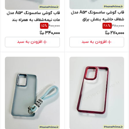
قاب گوشی سامسونگ A53 مدل
قاب گوشی سامسونگ A53 مدل
شفاف حاشیه بنفش براق
مات نیمه‌شفاف به همراه بند
400,000
380,000
15
%
28
%
Electroplating (نقد و اقساط)
آویز دستی (نقد و اقساط)
340,000
270,000
افزودن به سبد
افزودن به سبد