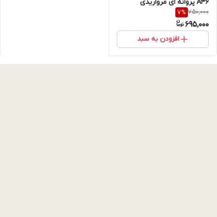
A36 پروانه ای مرواریدی
750,000
7
%
Butterfly | رنگ های پاستلی با
695,000
فریم لنز جواهری (نقد و اقساط)
افزودن به سبد