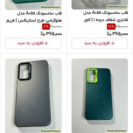
قاب سامسونگ A05s مدل
قاب سامسونگ A05s مدل
فانتزی شفاف درجه ۱ | کاور
هلوگرامی طرح استارباکس | فریم
400,000
450,000
8
%
18
%
عروسکی برجسته با بدنه
سبز روشن با محافظ لنز SO
365,000
365,000
فوق‌مقاوم (نقد و اقساط)
COOL (نقد و اقساط)
افزودن به سبد
افزودن به سبد