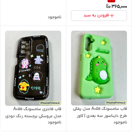
مات با محافظ لنز صورتی SO
کاور بنفش با محافظ لنز برجسته
365,000
COOL (نقد و اقساط)
و دکمه‌های نقره‌ای (نقد و
اقساط)
افزودن به سبد
ناموجود
قاب سامسونگ A05s مدل پفکی
قاب فانتزی سامسونگ A05s
طرح دایناسور سه بعدی | کاور
مدل عروسکی برجسته رنگ دودی
ناموجود
ناموجود
فانتزی سبز دخترانه ضد ضربه
| بدنه فوق‌مقاوم ، کیفیت درجه 1
(نقد و اقساط)
(نقد و اقساط)