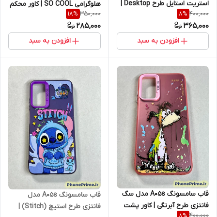
استریت استایل طرح Desktop |
هلوگرامی SO COOL | کاور محکم
350,000
400,000
18
%
8
%
کاور نیمه‌شفاف با محافظ لنز
و درجه ۱ با فریم لنز برجسته (نقد
285,000
365,000
سفید SO COOL (نقد و اقساط)
و اقساط)
افزودن به سبد
افزودن به سبد
قاب سامسونگ A05s مدل سگ
قاب سامسونگ A05s مدل
فانتزی طرح آبرنگی | کاور پشت
فانتزی طرح استیچ (Stitch) |
400,000
8
%