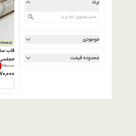
برند
موجودی
محدوده قیمت
750,000
لنزدار (
70,000