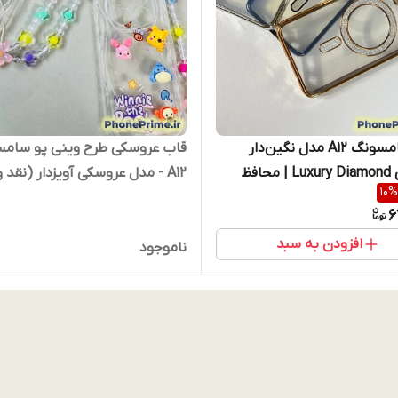
قاب سامسونگ A12 مدل نگین‌دار
قاب عروسکی طرح وینی پو سام
مجلسی Luxury Diamond | محافظ
A12 - مدل عروسکی آویزدار (نقد و
10
%
نقد و اقساط)
اقساط )
6
افزودن به سبد
ناموجود