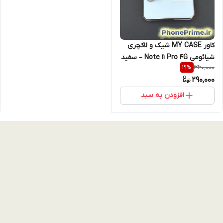
کاور MY CASE شیک و لاکچری
شیائومی Note 11 Pro 4G – سفید
360,000
19
%
دور طلایی با زنجیر طلایی نگین
290,000
دار و محافظ لنز
افزودن به سبد