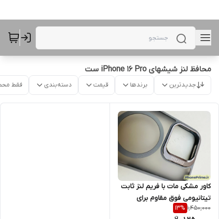
محافظ لنز شیشهای iPhone 16 Pro ست
جدیدترین
برندها
قیمت
دسته‌بندی
فقط محص
کاور مشکی مات با فریم لنز ثابت
تیتانیومی فوق مقاوم برای
1,450,000
13
%
iPhone 16 Pro – نسخه Ultra