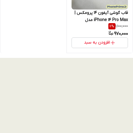
قاب گوشی آیفون 14 پرومکس |
iPhone 14 Pro Max مدل
1,100,000
11
%
Rugged مگ سیف دار با محافظ
970,000
لنز Focus Pixels (نقد و اقساط)
افزودن به سبد