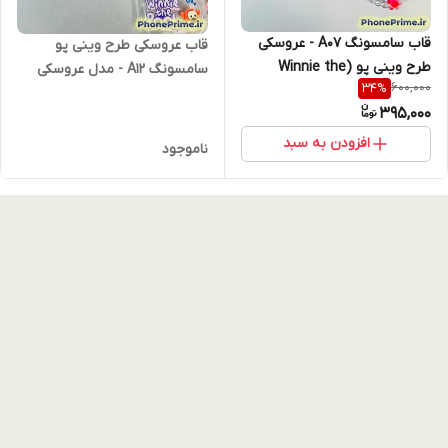
قاب سامسونگ A07 - عروسکی
قاب عروسکی طرح وینی پو
طرح وینی پو (Winnie the
سامسونگ A12 - مدل عروسکی
600,000
34
%
Pooh) مدل موج‌دار بنددار (نقد
آویزدار (نقد و اقساط )
395,000
و اقساط)
افزودن به سبد
ناموجود