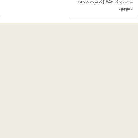
سامسونگ A53 | کیفیت درجه ۱
ناموجود
(غیر اصل) با ۵۰٪ تخفیف ویژه
انبارگردانی (نقد و اقساط)