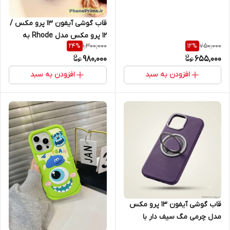
(Piggy)
قاب گوشی آیفون 13 پرو مکس /
12 پرو مکس مدل Rhode به
1,300,000
750,000
24
%
12
%
همراه لیپ گلس اصل
980,000
655,000
افزودن به سبد
افزودن به سبد
قاب گوشی آیفون 13 پرو مکس
مدل چرمی مگ سیف دار با
استند چرخشی کلیکی (Case