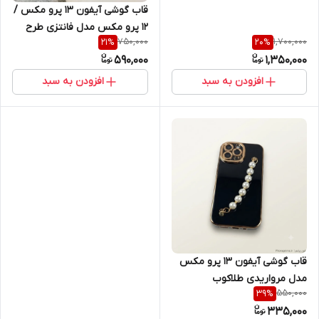
قاب گوشی آیفون 13 پرو مکس /
Pro)
12 پرو مکس مدل فانتزی طرح
750,000
1,700,000
21
%
20
%
مایک وازوفسکی (کارخانه
590,000
1,350,000
هیولاها)
افزودن به سبد
افزودن به سبد
قاب گوشی آیفون 13 پرو مکس
مدل مرواریدی طلاکوب
550,000
39
%
(دستبندی)
335,000