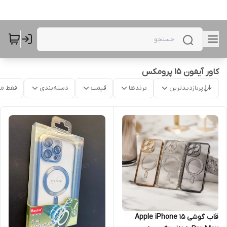
کاور آیفون 15 پرومکس
پربازدیدترین
برندها
قیمت
دسته‌بندی
فقط م
قاب گوشی Apple iPhone 15