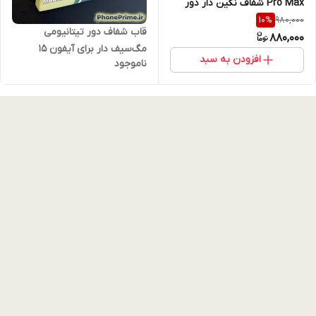
Pro Max شفاف نگین دار دور
رنگی با محافظ لنز (طرح مگ
980,000
10
%
قاب شفاف دور تیتانیومی
سیف مجلسی)
880,000
مگ‌سیف دار برای آیفون 15
افزودن به سبد
ناموجود
پرومکس – جنس پریمیوم، برند
برلیا Berlia، مگنتیک اورجینال