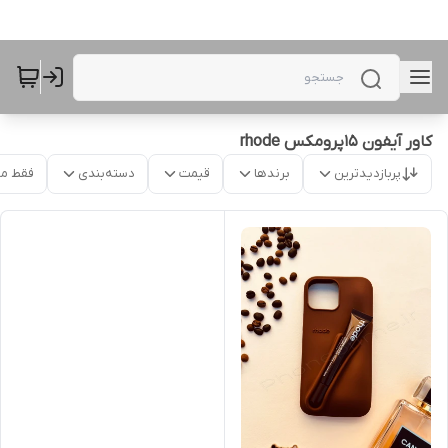
کاور آیفون 15پرومکس rhode
پربازدیدترین
برندها
قیمت
دسته‌بندی
فقط م