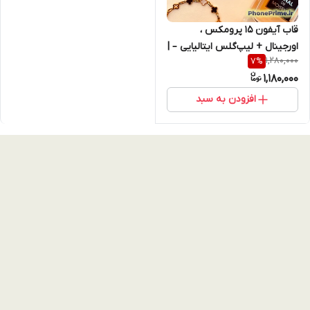
قاب آیفون 15 پرومکس ،
اورجینال + لیپ‌گلس ایتالیایی – |
1,280,000
7
%
کیفیت پریمیوم و طراحی مخملی
1,180,000
iphone 15 promax
افزودن به سبد