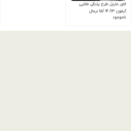
کاور ماربل طرح پلنگی طلایی
آیفون 13/ 14 /15 نرمال
ناموجود