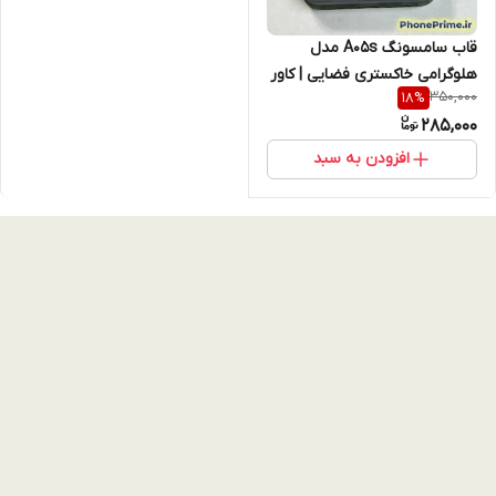
قاب سامسونگ A05s مدل
هلوگرامی خاکستری فضایی | کاور
350,000
18
%
لبه رنگی SO COOL نسخه
285,000
تقویت شده (نقد و اقساط)
افزودن به سبد