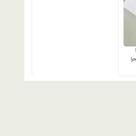
S
نگ صحرا
 فوق