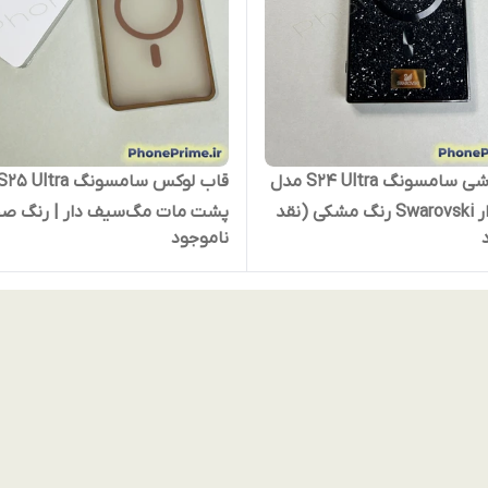
قاب گوشی سامسونگ S24 Ultra مدل
قاب لوکس سامسونگ 25 Ultra
نگین دار Swarovski رنگ مشکی (نقد
پشت مات مگ‌سیف دار | ر
ناموجود
)
(Sand Brown) | فریم تیتانیومی
استندشو + محافظ لنز شیشه‌ای |
مقاوم و ضدضربه