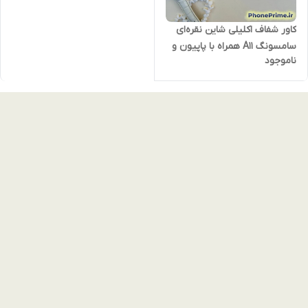
کاور شفاف اکلیلی شاین نقره‌ای
سامسونگ A11 همراه با پاپیون و
ناموجود
قلب شاین | قاب براق پولکی با
مگ‌سیف و دور لنز کرومی –
لوکس و ضدضربه