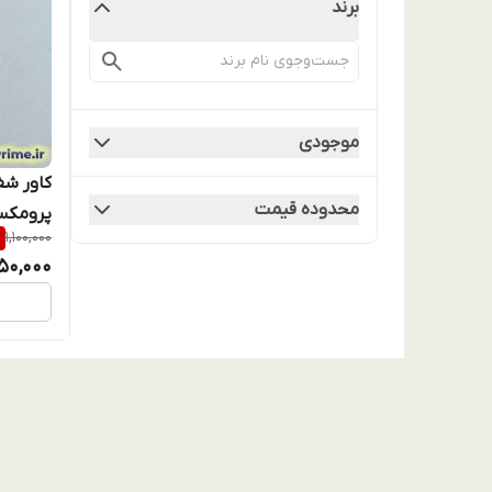
برند
موجودی
محدوده قیمت
پرومکس 
%
1,100,000
یک م
50,000
رنگ