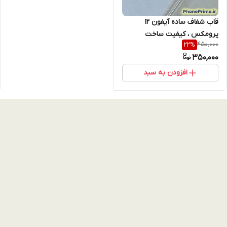
قاب شفاف ساده آیفون 12
پرومکس ، کیفیت ساخت
450,000
22
%
پریمیوم ، لبه ها تقویت شده با
350,000
محافظ لنز و ساخت دقیق و درجه
1
افزودن به سبد