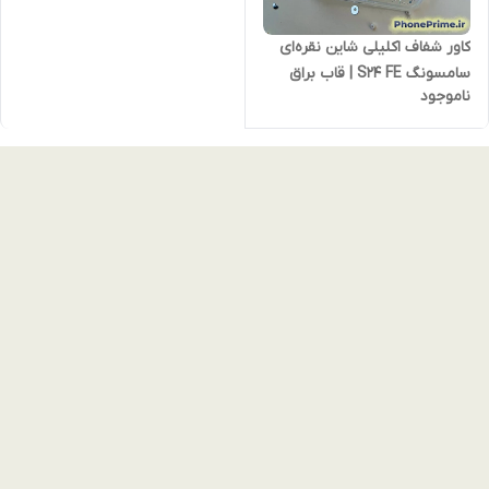
کاور شفاف اکلیلی شاین نقره‌ای
سامسونگ S24 FE | قاب براق
ناموجود
پولکی با مگ‌سیف و دور لنز
کرومی – لوکس و ضدضربه