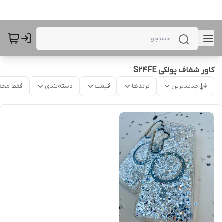
کاور شفاف پولکی S24FE
جدیدترین
برندها
قیمت
دسته‌بندی
فقط محص