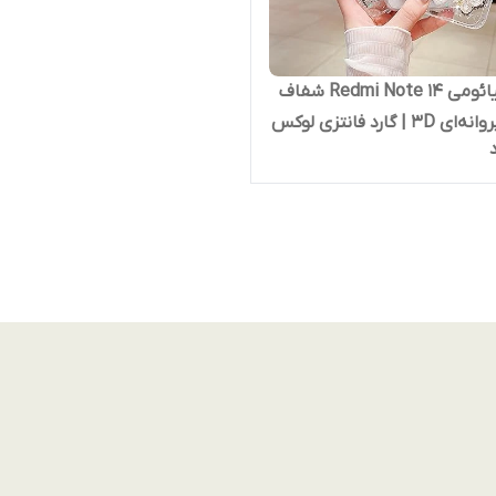
قاب شیائومی Redmi Note 14 شفاف
شاین پروانه‌ای 3D | گارد فانتزی لوکس
 فوق‌محکم و محافظ لنز