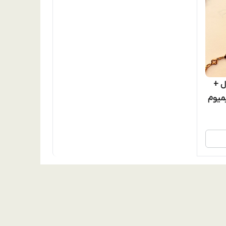
نال +
فیت پریمیوم