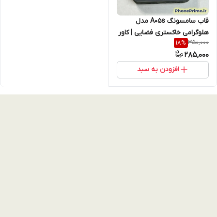
قاب سامسونگ A05s مدل
هلوگرامی خاکستری فضایی | کاور
350,000
18
%
لبه رنگی SO COOL نسخه
285,000
تقویت شده (نقد و اقساط)
افزودن به سبد