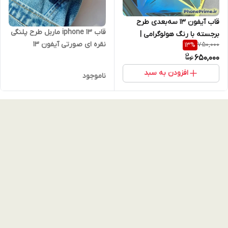
قاب آیفون 13 سه‌بعدی طرح
قاب iphone 13 ماربل طرح پلنگی
برجسته با رنگ هولوگرامی |
نقره ای صورتی آیفون 13
750,000
13
%
محافظ خاص و لاکچری –
650,000
PhonePrime
افزودن به سبد
ناموجود