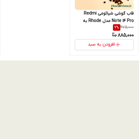
قاب گوشی شیائومی Redmi
Note 14 Pro مدل Rhode به
975,000
9
%
همراه لیپ گلس اصل
885,000
افزودن به سبد