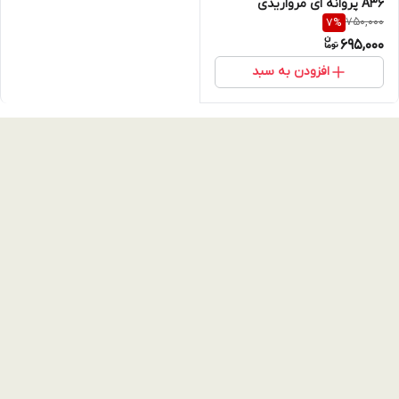
A36 پروانه ای مرواریدی
750,000
7
%
Butterfly | رنگ های پاستلی با
695,000
فریم لنز جواهری (نقد و اقساط)
افزودن به سبد