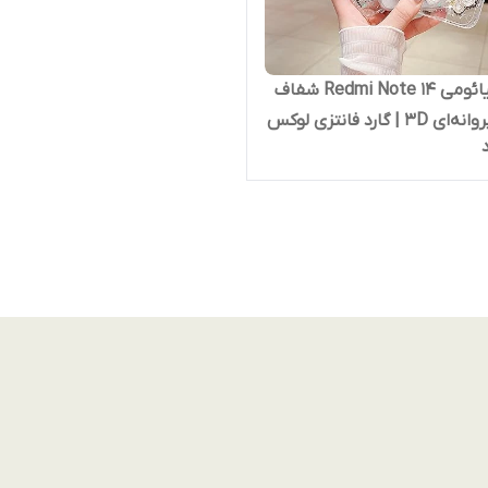
قاب شیائومی Redmi Note 14 شفاف
شاین پروانه‌ای 3D | گارد فانتزی لوکس
 فوق‌محکم و محافظ لنز