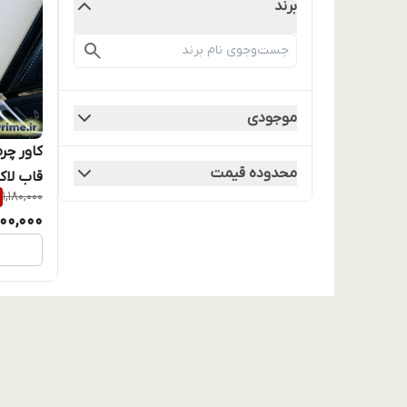
برند
موجودی
محدوده قیمت
1,180,000
طراحی م
,100,000