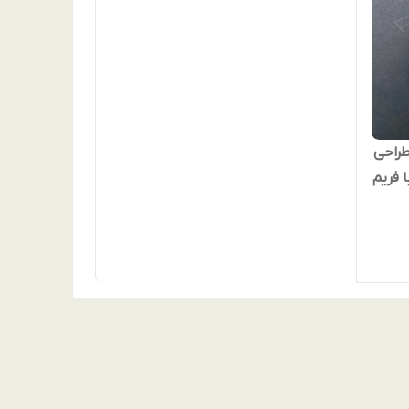
اکستری آیفون 13 – طراحی
 فریم