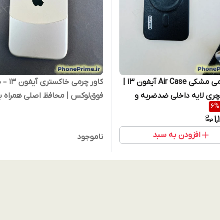
کاور چرمی مشکی Air Case آیفون 13 |
کاور چرمی خ
قاب لاکچری لایه داخلی ضدضربه و
فوق‌لوکس | محافظ اصلی همراه با
6
%
ینیمال پریمیوم بسیار سبک
لنز تیتانیومی رنپ ثابت
1
افزودن به سبد
ناموجود