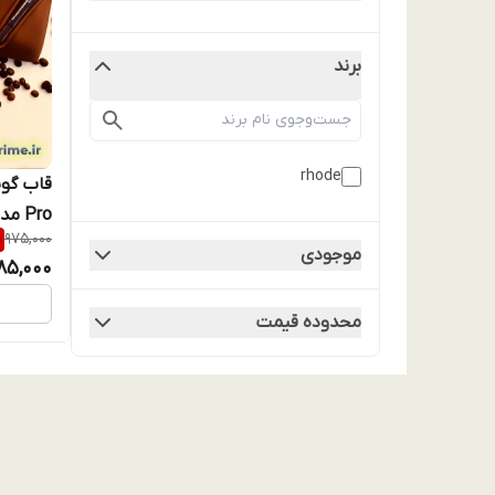
برند
rhode
975,000
اصل
موجودی
85,000
محدوده قیمت