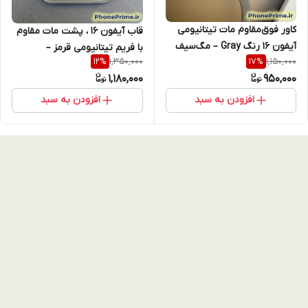
کاور فوق‌مقاوم مات تیتانیومی
قاب آیفون 16 ، پشت مات مقاوم
آیفون 16 رنگ Gray – مگ‌سیف
با فریم تیتانیومی قرمز –
1,350,000
1,150,000
12
%
17
%
اصلی، فریم استندشو، محافظ لنز
ضدضربه، مگ‌سیف اورجینال،
1,180,000
950,000
شیشه‌ای + کیفیت پریمیوم
طراحی لوکس مشکی قرمز
بدون تغییر رنگ
iphone 16
افزودن به سبد
افزودن به سبد