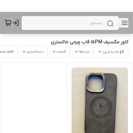
کاور مگسیف 15PM قاب چرمی خاکستری
جدیدترین
برندها
قیمت
دسته‌بندی
فقط محص