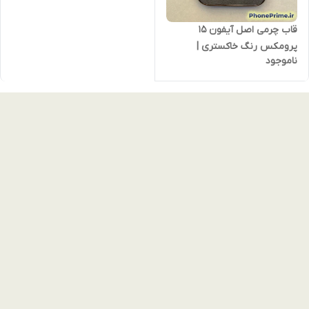
قاب چرمی اصل آیفون 15
پرومکس رنگ خاکستری |
ناموجود
مگ‌سیف اورجینال | کیفیت
پریمیوم و شیک