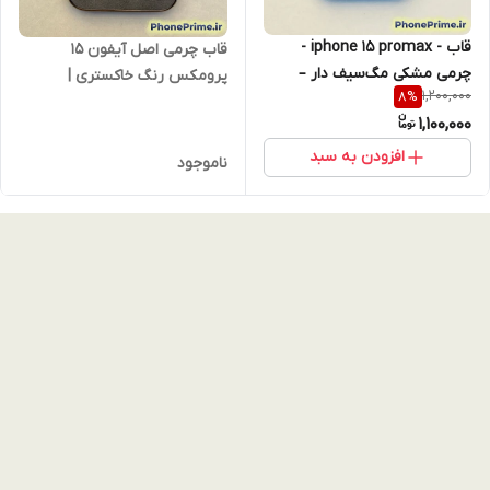
قاب - iphone 15 promax -
قاب چرمی اصل آیفون 15
چرمی مشکی مگ‌سیف دار –
پرومکس رنگ خاکستری |
1,200,000
8
%
کیفیت بینظیر، فوق شیک و
مگ‌سیف اورجینال | کیفیت
1,100,000
لاکچری آیفون 15 پرو مکس
پریمیوم و شیک
افزودن به سبد
ناموجود