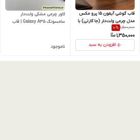
قاب گوشی آیفون 15 پرو مکس
کاور چرمی مشکی ولت‌دار
مدل چرمی ولت‌دار (جا کارتی) با
سامسونگ Galaxy A35 | قاب
1,500,000
10
%
محافظ لنز
چرمی جای کارت + استند تاشو |
1,350,000
شیک، مقاوم و چندمنظوره
افزودن به سبد
ناموجود