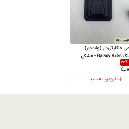
 جاکارتی‌دار (ولت‌دار)
سامسونگ Galaxy A05s - مشکی
25
%
و
8
افزودن به سبد