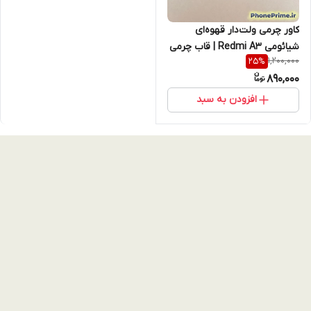
کاور چرمی ولت‌دار قهوه‌ای
شیائومی Redmi A3 | قاب چرمی
1,200,000
25
%
کارت‌دار + استند تاشو، ضدضربه،
890,000
خوش‌دست و فوق‌العاده شیک
افزودن به سبد