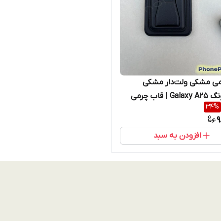
می مشکی ولت‌دار مشکی
سامسونگ Galaxy A25 | قاب چرمی
34
%
ر + استند تاشو، محافظ مقاوم و
9
اده شیک
افزودن به سبد