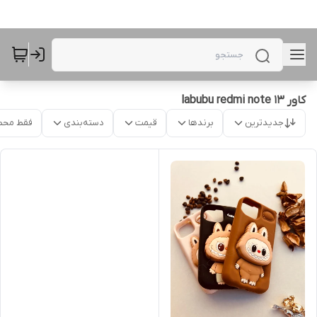
کاور labubu redmi note 13
جدیدترین
برندها
قیمت
دسته‌بندی
فقط محص