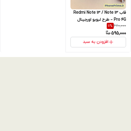
قاب Redmi Note 13 / Note 13
Pro 4G – طرح لبوبو اورجینال
670,000
11
%
سه‌بعدی فانتزی + کیفیت
595,000
پرمیوم و محافظت کامل
افزودن به سبد