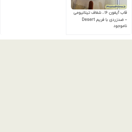
قاب آیفون 16 ، شفاف تیتانیومی
– ضدزردی با فریم Desert
ناموجود
Titanium + مگ‌سیف اصلی |
لوکس‌ترین کاور شفاف 2026
iphone 16