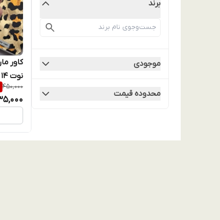
برند
کاور ما
موجودی
نوت 14 5g
%
450,000
محدوده قیمت
35,000