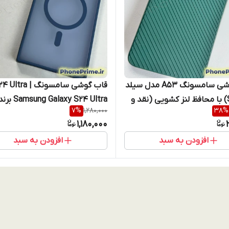
قاب گوشی سامسونگ A53 مدل سیلد
قاب گوشی سامسونگ 4 Ultra
(Shield) با محافظ لنز کشویی (نقد و
Samsung Galaxy S24 Ultra بر
7
%
1,280,000
38
%
Berlia اصل تیتانیومی استندشو
1,180,000
سیف دار (نقد و اقساط)
افزودن به سبد
افزودن به سبد