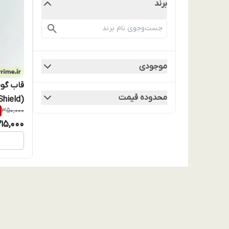
برند
موجودی
محدوده قیمت
350,000
اقساط)
215,000