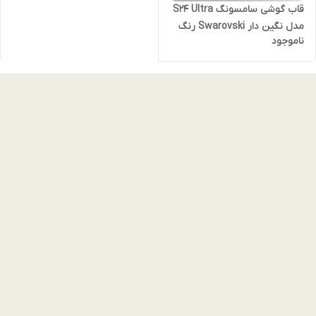
قاب گوشی سامسونگ S24 Ultra
مدل نگین دار Swarovski رنگ
ناموجود
مشکی (نقد و اقساط)