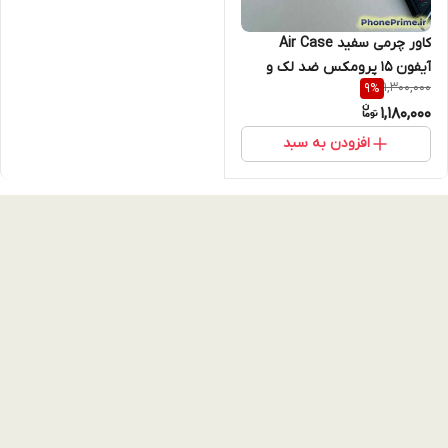
کاور چرمی سفید Air Case
آیفون 15 پرومکس ضد لک و
1,300,000
9
%
همیشه تمیز | قاب لاکچری ،
1,180,000
طراحی مینیمال پریمیوم و لایه
داخلی ضدضربه
افزودن به سبد